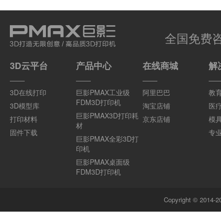
全国免费
3D云平台
产品中心
在线商城
解
3D在线打印
巨影PMAX工业级
阿里巴巴
教
FDM3D打印机
3D模型库
淘宝店铺
医
巨影PMAX3D打印耗
打印材料
京东店铺
模
材
固件下载
专
巨影PMAX全彩3D打
印机
巨影PMAX桌面级
FDM3D打印机
Copyright © 201