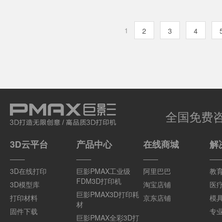
1
2
3
4
全国免费
3D云平台
产品中心
在线商城
解
3D在线打印
巨影PMAX工业级
阿里巴巴
教
FDM3D打印机
3D模型库
淘宝店铺
医
巨影PMAX3D打印耗
打印材料
京东店铺
模
材
固件下载
专
巨影PMAX全彩3D打