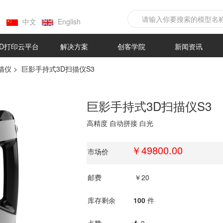
中文
English
3D打印云平台
解决方案
创客学院
新闻资讯
描仪
>
巨影手持式3D扫描仪S3
巨影手持式3D扫描仪S3
高精度 自动拼接 白光
￥49800.00
市场价
邮费
￥20
库存剩余
100
件