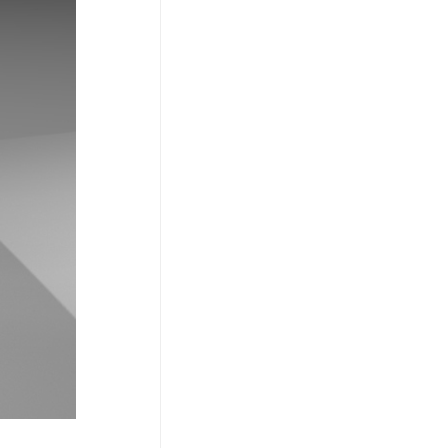
SLA光敏树脂耗材P
￥3499.00
巨影工业级3D扫描仪
￥298000.00