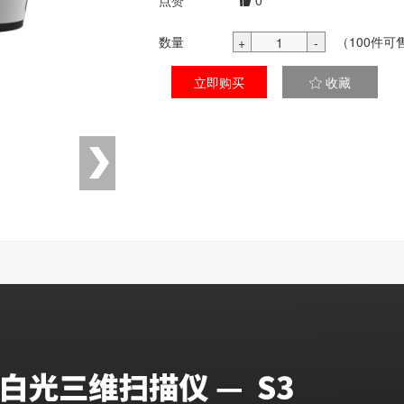
点赞
0
数量
（100件可
+
1
-
立即购买
收藏