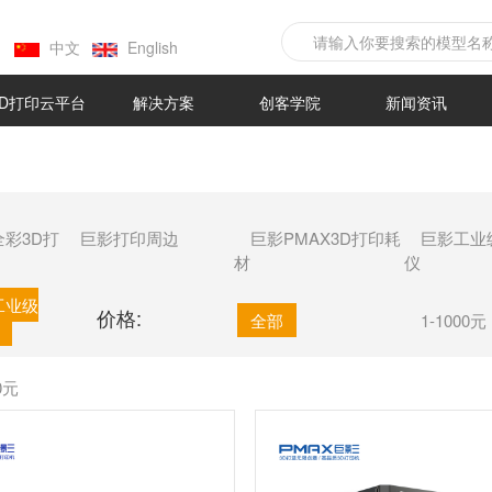
中文
English
3D打印云平台
解决方案
创客学院
新闻资讯
全彩3D打
巨影打印周边
巨影PMAX3D打印耗
巨影工业
材
仪
工业级
价格:
全部
1-1000元
00元